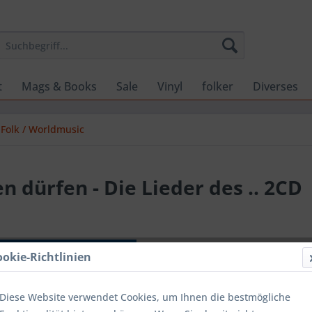
t
Mags & Books
Sale
Vinyl
folker
Diverses
Folk / Worldmusic
n dürfen - Die Lieder des .. 2CD
19,99 
ookie-Richtlinien
inkl. MwSt.
zzg
Lieferzeit
Diese Website verwendet Cookies, um Ihnen die bestmögliche