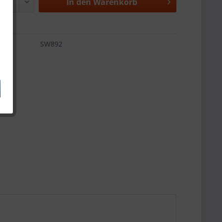
In den
Warenkorb
SW892