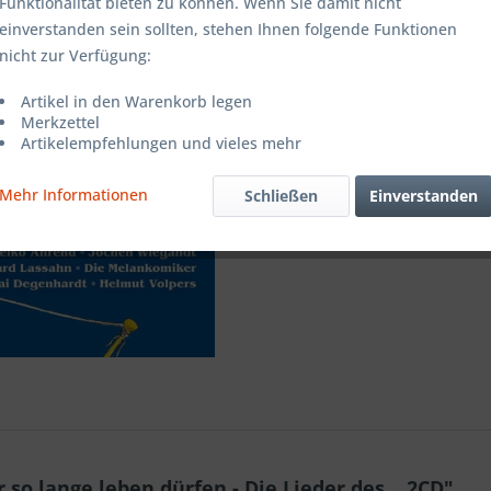
Funktionalität bieten zu können. Wenn Sie damit nicht
einverstanden sein sollten, stehen Ihnen folgende Funktionen
Merken
nicht zur Verfügung:
Artikel-Nr.:
Artikel in den Warenkorb legen
Merkzettel
Artikelempfehlungen und vieles mehr
Mehr Informationen
Schließen
Einverstanden
so lange leben dürfen - Die Lieder des .. 2CD"