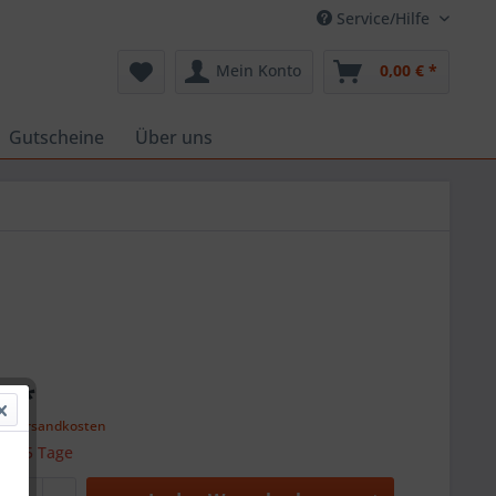
Service/Hilfe
Mein Konto
0,00 € *
Gutscheine
Über uns
€ *
l. Versandkosten
 ca. 5 Tage