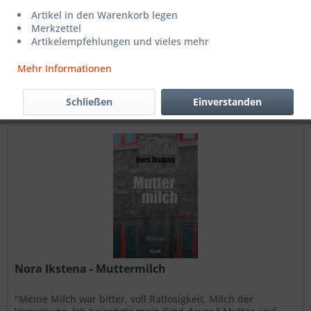
25,00 € *
Artikel in den Warenkorb legen
Merkzettel
Artikelempfehlungen und vieles mehr
Filtern
Mehr Informationen
Schließen
Einverstanden
Nora Ikstena - Muttermilch
"Meine Milch war bitter, voll Ratlosigkeit, Milch der