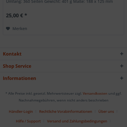
Umfang: 360 Seiten Gewicht: 401 g Maße: 188 x 125 mm
Stärke: 32 mm Klappentext Edvarts Virza (1883-1940) schuf
mit dem Prosapoem »Straumeni« eine Hymne auf das
25,00 € *
bäuerliche lettische Leben. Er beschreibt ein Jahr auf...
Merken
Kontakt
Shop Service
Informationen
* Alle Preise inkl. gesetzl. Mehrwertsteuer zzgl.
Versandkosten
und ggf.
Nachnahmegebühren, wenn nicht anders beschrieben
Händler-Login
Rechtliche Vorabinformationen
Über uns
Hilfe / Support
Versand und Zahlungsbedingungen