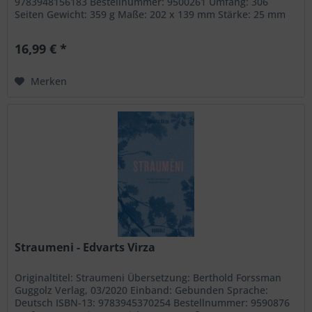
9783948156183 Bestellnummer: 9500261 Umfang: 306
Seiten Gewicht: 359 g Maße: 202 x 139 mm Stärke: 25 mm
Erscheinungstermin: 7.10.2019 Klappentext Laura ist fünf,
als sie das erste Mal lettischen Boden betritt. Ein Land, das
16,99 € *
sie nur aus den üppigen Beschreibungen im Gulag...
Merken
Straumeni - Edvarts Virza
Originaltitel: Straumeni Übersetzung: Berthold Forssman
Guggolz Verlag, 03/2020 Einband: Gebunden Sprache:
Deutsch ISBN-13: 9783945370254 Bestellnummer: 9590876