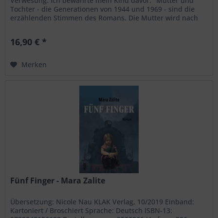
Verwesung. Ich bewahrte mein Kind davor." Mutter und
Tochter - die Generationen von 1944 und 1969 - sind die
erzählenden Stimmen des Romans. Die Mutter wird nach
einem Skandal mit einem Kriegsveteranen in die lettische
Provinz verbannt. Ihre berufliche Karriere in Leningrad
16,90 € *
endet abrupt durch einen Staat, der ihr die...
Merken
Fünf Finger - Mara Zalite
Übersetzung: Nicole Nau KLAK Verlag, 10/2019 Einband:
Kartoniert / Broschiert Sprache: Deutsch ISBN-13: