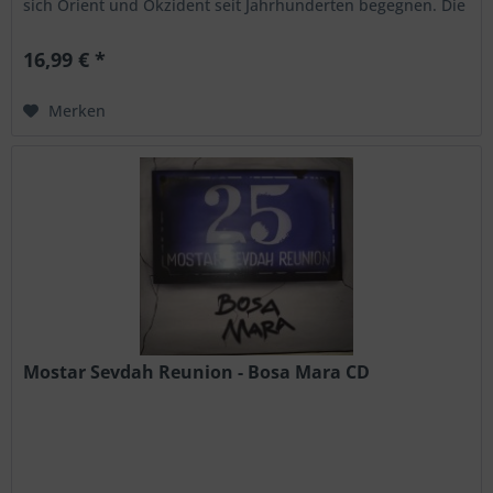
sich Orient und Okzident seit Jahrhunderten begegnen. Die
Band zählt seit 15 Jahren zu den wichtigsten Botschaftern
des Sevdah, jener tiefgründigen Musiktradition Bosnien-
16,99 € *
Herzegowinas, die oft von Sehnsucht,...
Merken
Mostar Sevdah Reunion - Bosa Mara CD