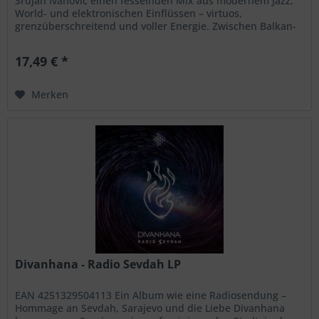
Srdjan Ivanovic einen fesselnden Mix aus modernem Jazz,
World- und elektronischen Einflüssen – virtuos,
grenzüberschreitend und voller Energie. Zwischen Balkan-
Wurzeln, Pariser Szene und internationalem Spirit entsteht
ein Sound, der gleichermaßen anspruchsvoll wie
17,49 € *
unmittelbar packend ist. Dieses Projekt steht für...
Merken
Divanhana - Radio Sevdah LP
EAN 4251329504113 Ein Album wie eine Radiosendung –
Hommage an Sevdah, Sarajevo und die Liebe Divanhana