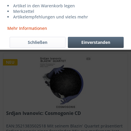
14,99 € *
Artikel in den Warenkorb legen
Merkzettel
Artikelempfehlungen und vieles mehr
Filtern
Mehr Informationen
Schließen
Einverstanden
NEU
Srdjan Ivanovic: Cosmogonie CD
EAN:3521383502518 Mit seinem Blazin’ Quartet präsentiert