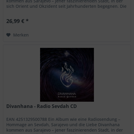
kommen aus Sarajevo – jener faszinierenden Stadt, in der
sich Orient und Okzident seit Jahrhunderten begegnen. Die
Band zählt seit 15 Jahren zu den wichtigsten Botschaftern
des Sevdah, jener tiefgründigen Musiktradition Bosnien-
26,99 € *
Herzegowinas, die oft von Sehnsucht,...
Merken
Divanhana - Radio Sevdah CD
EAN 4251329500788 Ein Album wie eine Radiosendung –
Hommage an Sevdah, Sarajevo und die Liebe Divanhana
kommen aus Sarajevo – jener faszinierenden Stadt, in der