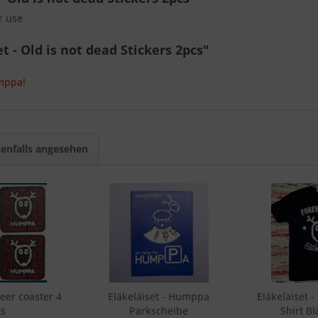
r use
 - Old is not dead Stickers 2pcs"
mppa!
enfalls angesehen
Beer coaster 4
Eläkeläiset - Humppa
Eläkeläiset -
cs
Parkscheibe
Shirt Bl