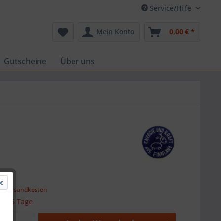
Service/Hilfe
Mein Konto
0,00 € *
Gutscheine
Über uns
 *
l. Versandkosten
 ca. 5 Tage