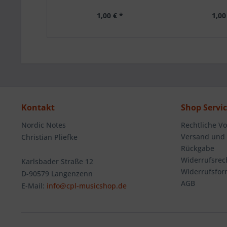
1,00 € *
1,00
Kontakt
Shop Servi
Nordic Notes
Rechtliche V
Versand und
Christian Pliefke
Rückgabe
Widerrufsrec
Karlsbader Straße 12
Widerrufsfor
D-90579 Langenzenn
AGB
E-Mail:
info@cpl-musicshop.de