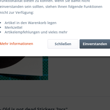
Funktionalität bieten zu können. Wenn Sie damit nicht
einverstanden sein sollten, stehen Ihnen folgende Funktionen
Merken
nicht zur Verfügung:
Artikel-Nr.:
Artikel in den Warenkorb legen
Merkzettel
Artikelempfehlungen und vieles mehr
Mehr Informationen
Schließen
Einverstanden
 Old is not dead Stickers 2pcs"