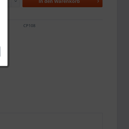
In den
Warenkorb
CP108