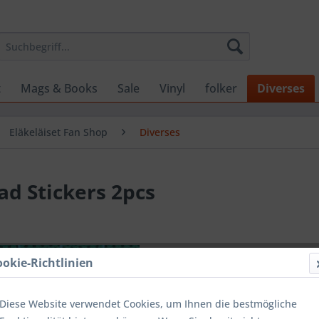
t
Mags & Books
Sale
Vinyl
folker
Diverses
Eläkeläiset Fan Shop
Diverses
ead Stickers 2pcs
1,00 €
ookie-Richtlinien
inkl. MwSt.
zzg
Lieferzeit
Diese Website verwendet Cookies, um Ihnen die bestmögliche