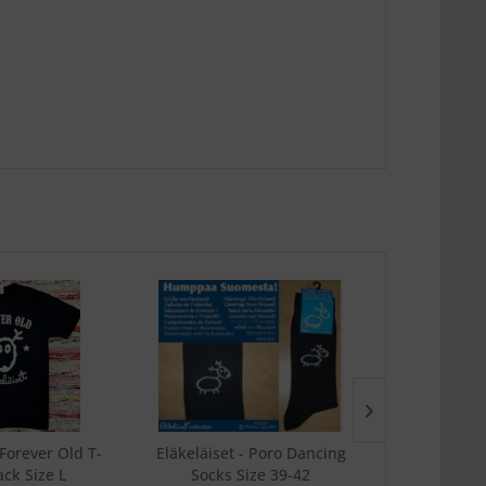
 Forever Old T-
Eläkeläiset - Poro Dancing
Old is not D
ack Size L
Socks Size 39-42