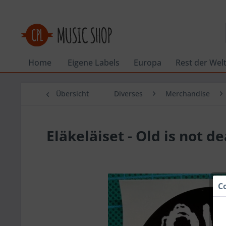
Home
Eigene Labels
Europa
Rest der Wel
Übersicht
Diverses
Merchandise
Eläkeläiset - Old is not d
C