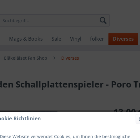
t
Mags & Books
Sale
Vinyl
folker
Diverses
Eläkeläiset Fan Shop
Diverses
 den Schallplattenspieler - Poro T
13,00 
ookie-Richtlinien
inkl. MwSt.
zzg
Lieferzeit
Diese Website verwendet Cookies, um Ihnen die bestmögliche