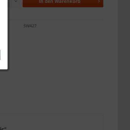
In den
Warenkorb
SW427
ic"