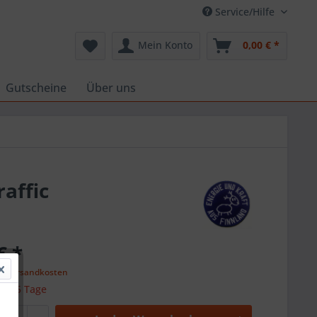
Service/Hilfe
Mein Konto
0,00 € *
Gutscheine
Über uns
raffic
€ *
l. Versandkosten
 ca. 5 Tage