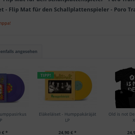
 - Flip Mat für den Schallplattenspieler - Poro Tra
mppa!
enfalls angesehen
TIPP!
 Humppasirkus
Eläkeläiset - Humppakäräjät
Old is not De
LP
LP
X
 € *
24,90 € *
24,