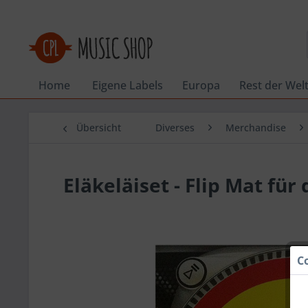
Home
Eigene Labels
Europa
Rest der Wel
Übersicht
Diverses
Merchandise
Eläkeläiset - Flip Mat für
C