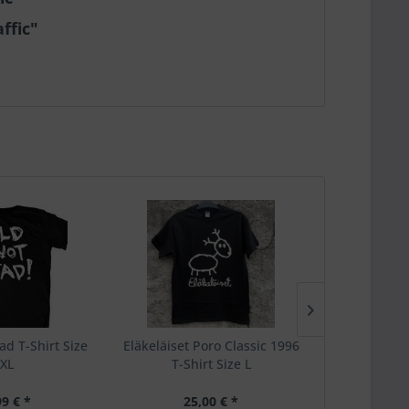
ffic"
ad T-Shirt Size
Eläkeläiset Poro Classic 1996
Eläkeläiset 
XL
T-Shirt Size L
Mun
99 € *
25,00 € *
9,