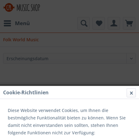
Menü
Folk World Music
Kontakt
Cookie-Richtlinien
Shop Service
Diese Website verwendet Cookies, um Ihnen die
Informationen
bestmögliche Funktionalität bieten zu können. Wenn Sie
damit nicht einverstanden sein sollten, stehen Ihnen
folgende Funktionen nicht zur Verfügung:
* Alle Preise inkl. gesetzl. Mehrwertsteuer zzgl.
Versandkosten
und ggf.