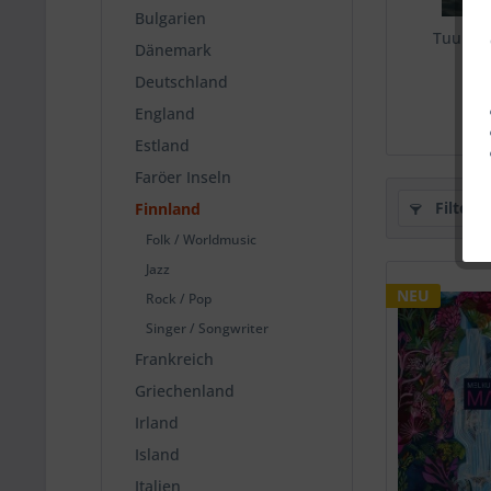
Bulgarien
Tuulet
Dänemark
Deutschland
England
Estland
Faröer Inseln
Filtern
Finnland
Folk / Worldmusic
Jazz
NEU
Rock / Pop
Singer / Songwriter
Frankreich
Griechenland
Irland
Island
Italien