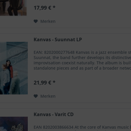
17,99 € *
Merken
Kanvas - Suunnat LP
EAN: 8202000277648 Kanvas is a jazz ensemble st
Suunnat, the band further develops its distinctiv
improvisation coexist naturally. The album is bui
standalone pieces and as part of a broader netw
21,99 € *
Merken
Kanvas - Varit CD
EAN 8202003866634 At the core of Kanvas music lie