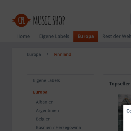
Home
Eigene Labels
Europa
Rest der Wel
Europa
Finnland
Eigene Labels
Topseller
Europa
Albanien
Argentinien
C
Belgien
Bosnien / Herzegowina