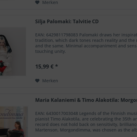
Merken
Silja Palomaki: Talvitie CD
EAN: 6429811798083 Palomaki draws her inspirat
tradition, which dark tones reach reality and th
and the same. Minimal accompaniment and sensiti
touching unity.
15,99 € *
Merken
Maria Kalaniemi & Timo Alakotila: Mor
EAN: 6430017003048 Legends of the Finnish music
pianist Timo Alakotila, are celebrating the 35th 
record does not hold back on sensitivity, brillian
Martenson, Morgondimma, was chosen as the album