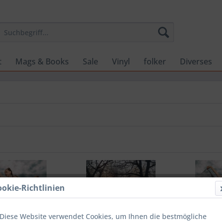
t
Mags & Books
Sale
Vinyl
folker
Diverses
ookie-Richtlinien
Diese Website verwendet Cookies, um Ihnen die bestmögliche