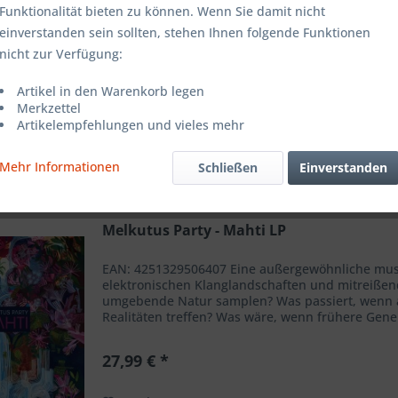
Funktionalität bieten zu können. Wenn Sie damit nicht
ar - Maammo CD
Barbora Xu - The Garden of
Tuuleta
einverstanden sein sollten, stehen Ihnen folgende Funktionen
Otava CD
nicht zur Verfügung:
16,99 € *
16,99 € *
26
Artikel in den Warenkorb legen
Merkzettel
Artikelempfehlungen und vieles mehr
Mehr Informationen
Schließen
Einverstanden
Melkutus Party - Mahti LP
EAN: 4251329506407 Eine außergewöhnliche musika
elektronischen Klanglandschaften und mitreiße
umgebende Natur samplen? Was passiert, wenn ak
Realitäten treffen? Was wäre, wenn frühere Gen
gehabt...
27,99 € *