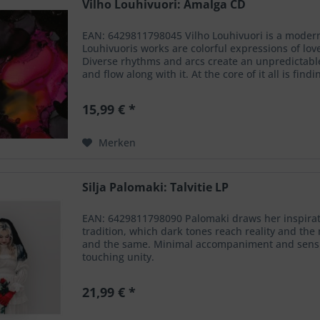
Vilho Louhivuori: Amalga CD
EAN: 6429811798045 Vilho Louhivuori is a moder
Louhivuoris works are colorful expressions of lo
Diverse rhythms and arcs create an unpredictable 
and flow along with it. At the core of it all is fi
15,99 € *
Merken
Silja Palomaki: Talvitie LP
EAN: 6429811798090 Palomaki draws her inspirat
tradition, which dark tones reach reality and th
and the same. Minimal accompaniment and sensiti
touching unity.
21,99 € *