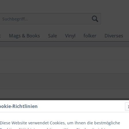
t
Mags & Books
Sale
Vinyl
folker
Diverses
ookie-Richtlinien
Diese Website verwendet Cookies, um Ihnen die bestmögliche