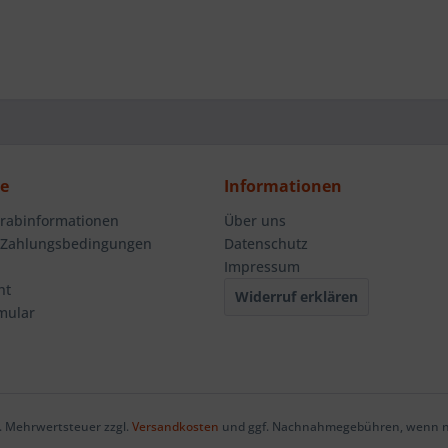
ce
Informationen
orabinformationen
Über uns
 Zahlungsbedingungen
Datenschutz
Impressum
ht
Widerruf erklären
mular
zl. Mehrwertsteuer zzgl.
Versandkosten
und ggf. Nachnahmegebühren, wenn ni