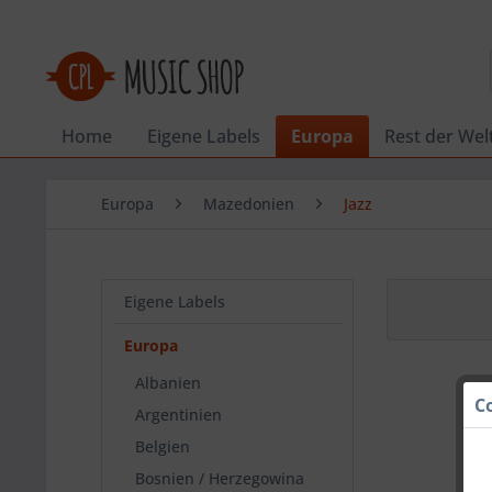
Home
Eigene Labels
Europa
Rest der Wel
Europa
Mazedonien
Jazz
Eigene Labels
Europa
Albanien
C
Argentinien
Belgien
Bosnien / Herzegowina