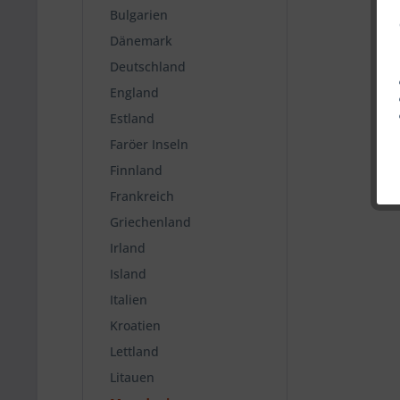
Bulgarien
Dänemark
Deutschland
England
Estland
Faröer Inseln
Finnland
Frankreich
Griechenland
Irland
Island
Italien
Kroatien
Lettland
Litauen