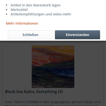
17,99 € *
Artikel in den Warenkorb legen
Merkzettel
Artikelempfehlungen und vieles mehr
Filtern
Mehr Informationen
Schließen
Einverstanden
Black Sea Dahu: Everything CD
EAN: 7640167389988 In den vergangenen Jahren haben sich