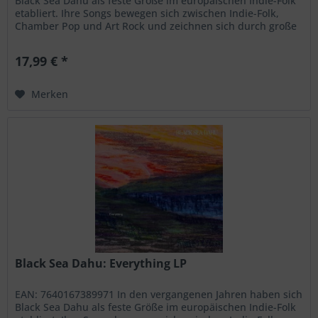
Black Sea Dahu als feste Größe im europäischen Indie-Folk
etabliert. Ihre Songs bewegen sich zwischen Indie-Folk,
Chamber Pop und Art Rock und zeichnen sich durch große
emotionale Offenheit, sorgfältig ausgearbeitete
Arrangements und eine klare, eindringliche Sprache aus.
17,99 € *
Im Zentrum steht Janine Cathrein, die mit dem...
Merken
Black Sea Dahu: Everything LP
EAN: 7640167389971 In den vergangenen Jahren haben sich
Black Sea Dahu als feste Größe im europäischen Indie-Folk