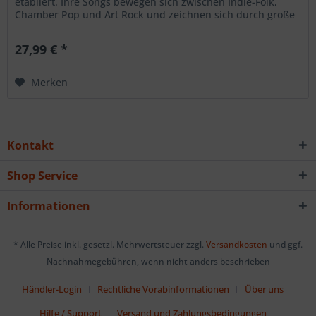
etabliert. Ihre Songs bewegen sich zwischen Indie-Folk,
Chamber Pop und Art Rock und zeichnen sich durch große
emotionale Offenheit, sorgfältig ausgearbeitete
Arrangements und eine klare, eindringliche Sprache aus.
27,99 € *
Im Zentrum steht Janine Cathrein, die mit dem...
Merken
Kontakt
Shop Service
Informationen
* Alle Preise inkl. gesetzl. Mehrwertsteuer zzgl.
Versandkosten
und ggf.
Nachnahmegebühren, wenn nicht anders beschrieben
Händler-Login
Rechtliche Vorabinformationen
Über uns
Hilfe / Support
Versand und Zahlungsbedingungen