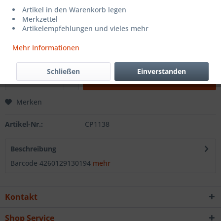
Artikel in den Warenkorb legen
Merkzettel
Artikelempfehlungen und vieles mehr
29,99 € *
inkl. MwSt.
zzgl. Versandkosten
Mehr Informationen
Lieferzeit ca. 5 Tage
Schließen
Einverstanden
In den
Warenkorb
Merken
Artikel-Nr.:
CP1138
Beschreibung
Barcode 4260129130194
mehr
Kontakt
Shop Service