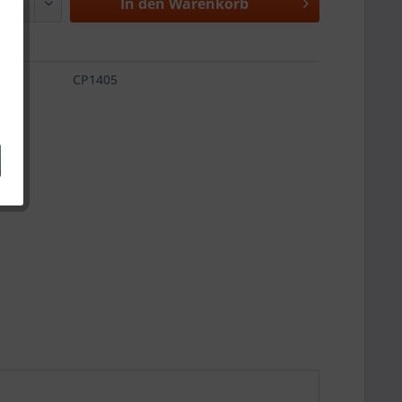
In den
Warenkorb
CP1405