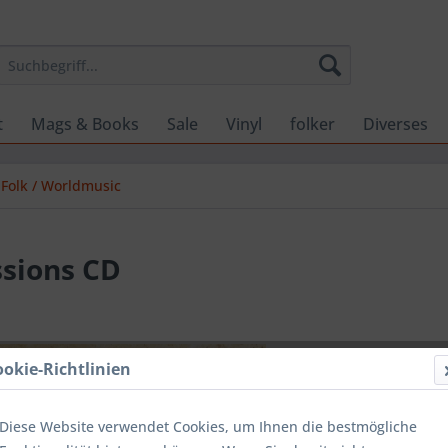
t
Mags & Books
Sale
Vinyl
folker
Diverses
Folk / Worldmusic
ssions CD
17,99 
ookie-Richtlinien
inkl. MwSt.
zzg
Lieferzeit
Diese Website verwendet Cookies, um Ihnen die bestmögliche