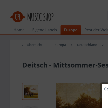
Home
Eigene Labels
Europa
Rest der Wel
Übersicht
Europa
Deutschland
Deitsch - Mittsommer-Se
C