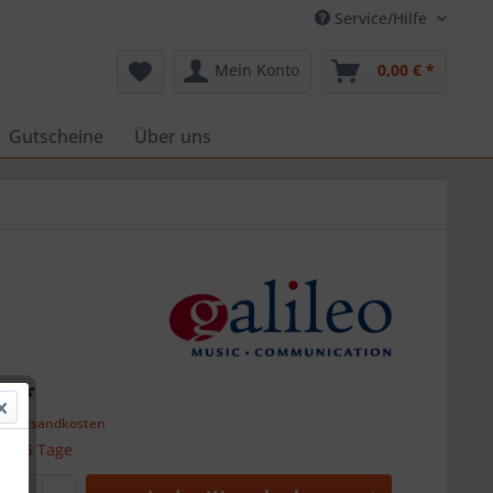
Service/Hilfe
Mein Konto
0,00 € *
Gutscheine
Über uns
€ *
l. Versandkosten
 ca. 5 Tage