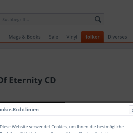
t
Mags & Books
Sale
Vinyl
folker
Diverses
Of Eternity CD
16,99 
ookie-Richtlinien
inkl. MwSt.
zzg
Lieferzeit
Diese Website verwendet Cookies, um Ihnen die bestmögliche