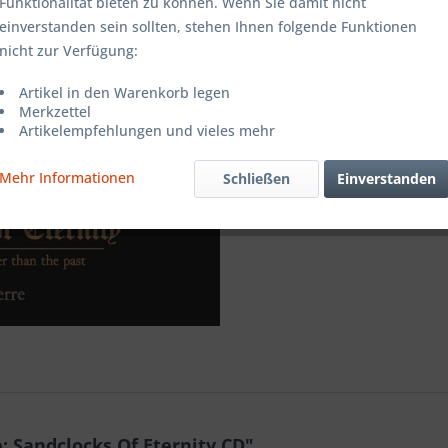
Funktionalität bieten zu können. Wenn Sie damit nicht
einverstanden sein sollten, stehen Ihnen folgende Funktionen
Merken
nicht zur Verfügung:
Artikel-Nr.:
Artikel in den Warenkorb legen
Merkzettel
Artikelempfehlungen und vieles mehr
Mehr Informationen
Schließen
Einverstanden
 Sandclocks Of Eternity CD"