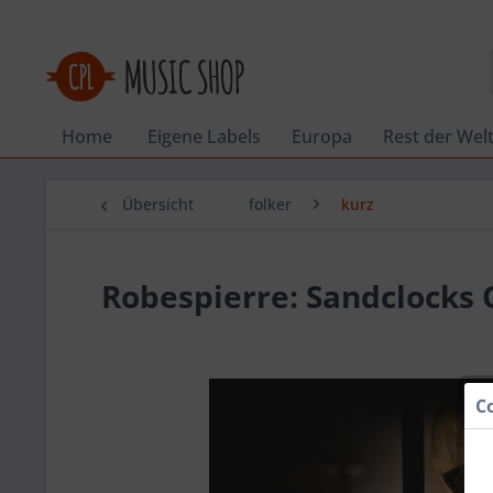
Home
Eigene Labels
Europa
Rest der Wel
Übersicht
folker
kurz
Robespierre: Sandclocks 
C