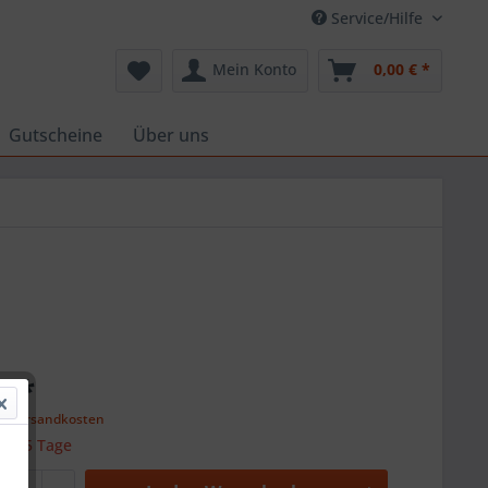
Service/Hilfe
Mein Konto
0,00 € *
Gutscheine
Über uns
€ *
l. Versandkosten
 ca. 5 Tage