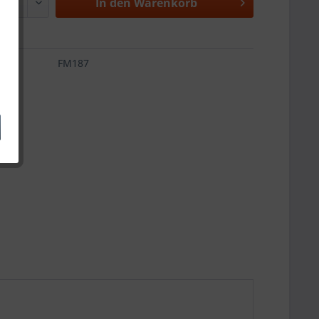
In den
Warenkorb
FM187