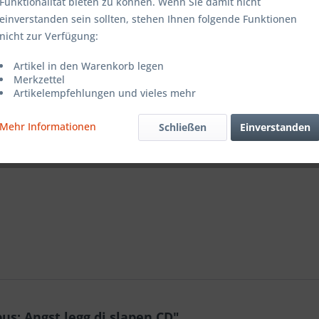
Funktionalität bieten zu können. Wenn Sie damit nicht
einverstanden sein sollten, stehen Ihnen folgende Funktionen
Merken
nicht zur Verfügung:
Artikel-Nr.:
Artikel in den Warenkorb legen
Merkzettel
Artikelempfehlungen und vieles mehr
Mehr Informationen
Schließen
Einverstanden
s: Angst legg di slapen CD"