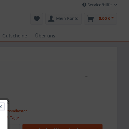
Service/Hilfe
Mein Konto
0,00 € *
Gutscheine
Über uns
€ *
l. Versandkosten
 ca. 5 Tage