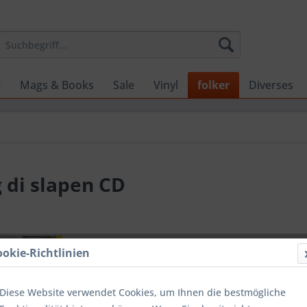
t
Mags & Books
Sale
Vinyl
folker
Diverses
 di slapen CD
17,99 
ookie-Richtlinien
inkl. MwSt.
zzg
Lieferzeit
Diese Website verwendet Cookies, um Ihnen die bestmögliche