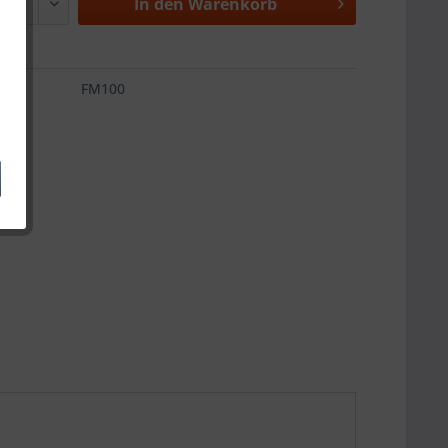
In den
Warenkorb
FM100