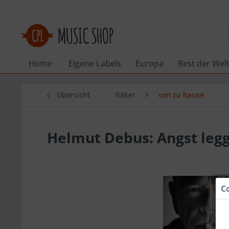
Home
Eigene Labels
Europa
Rest der Wel
Übersicht
folker
von zu hause
Helmut Debus: Angst legg
C