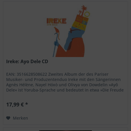
Ireke: Ayo Dele CD
EAN: 3516628508622 Zweites Album der des Pariser
Musiker- und Produzentenduo Ireke mit den Sängerinnen
Agnès Hélène, Nayel Hóxò und Olivya von Dowdelin »Ayô
Dele« ist Yoruba-Sprache und bedeutet in etwa »Die Freude
kommt zu mir«. Die...
17,99 € *
Merken