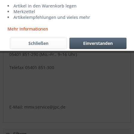
Lübecker Straße 9
Artikel in den Warenkorb legen
Merkzettel
49124 Georgsmarienhütte
Artikelempfehlungen und vieles mehr
Mehr Informationen
Telefon
Schließen
Einverstanden
05401 851-290 (Mo.–Fr., 9–16 Uhr)
Telefax 05401 851-300
E-Mail: mmv.service@jpc.de
Filtern