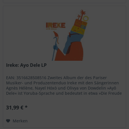
Ireke: Ayo Dele LP
EAN: 3516628508516 Zweites Album der des Pariser
Musiker- und Produzentenduo Ireke mit den Sängerinnen
Agnès Hélène, Nayel Hóxò und Olivya von Dowdelin »Ayô
Dele« ist Yoruba-Sprache und bedeutet in etwa »Die Freude
kommt zu mir«. Die...
31,99 € *
Merken