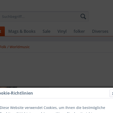
t
Mags & Books
Sale
Vinyl
folker
Diverses
Folk / Worldmusic
16,99 
ookie-Richtlinien
inkl. MwSt.
zzg
Lieferzeit
Diese Website verwendet Cookies, um Ihnen die bestmögliche