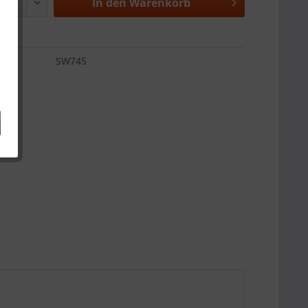
In den
Warenkorb
SW745