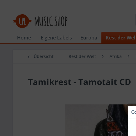
Home
Eigene Labels
Europa
Rest der Wel
Übersicht
Rest der Welt
Afrika
Tamikrest - Tamotait CD
C