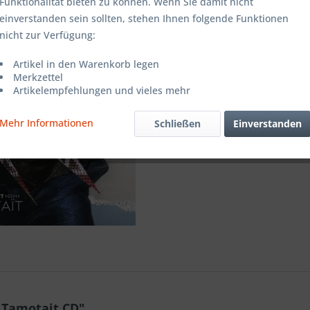
Funktionalität bieten zu können. Wenn Sie damit nicht
einverstanden sein sollten, stehen Ihnen folgende Funktionen
Merken
nicht zur Verfügung:
Artikel-Nr.:
Artikel in den Warenkorb legen
Merkzettel
Artikelempfehlungen und vieles mehr
Mehr Informationen
Schließen
Einverstanden
 Tamotait CD"