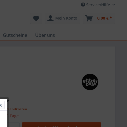
Service/Hilfe
Mein Konto
0,00 € *
Gutscheine
Über uns
€ *
l. Versandkosten
 ca. 5 Tage