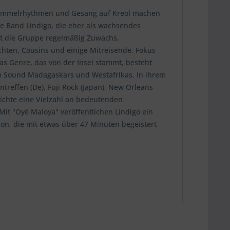
Trommelrhythmen und Gesang auf Kreol machen
ie Band Lindigo, die eher als wachsendes
mt die Gruppe regelmäßig Zuwachs,
chten, Cousins und einige Mitreisende. Fokus
Das Genre, das von der Insel stammt, besteht
om Sound Madagaskars und Westafrikas. In ihrem
treffen (De), Fuji Rock (Japan), New Orleans
lichte eine Vielzahl an bedeutenden
it "Oyé Maloya" veröffentlichen Lindigo ein
on, die mit etwas über 47 Minuten begeistert