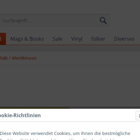
t
Mags & Books
Sale
Vinyl
folker
Diverses
Folk / Worldmusic
15,99 
ookie-Richtlinien
inkl. MwSt.
zzg
Lieferzeit
Diese Website verwendet Cookies, um Ihnen die bestmögliche