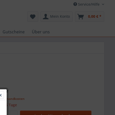
Service/Hilfe
Mein Konto
0,00 € *
Gutscheine
Über uns
€ *
l. Versandkosten
 ca. 5 Tage