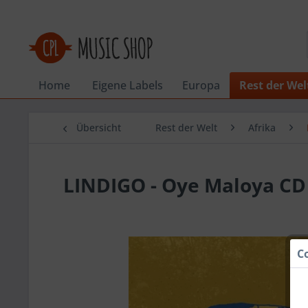
Home
Eigene Labels
Europa
Rest der Wel
Übersicht
Rest der Welt
Afrika
LINDIGO - Oye Maloya CD
C