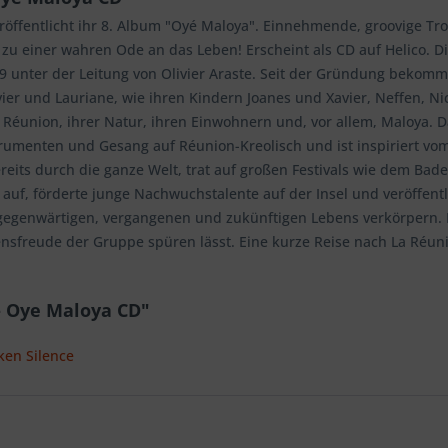
röffentlicht ihr 8. Album "Oyé Maloya". Einnehmende, groovige 
zu einer wahren Ode an das Leben! Erscheint als CD auf Helico. D
99 unter der Leitung von Olivier Araste. Seit der Gründung bekom
ier und Lauriane, wie ihren Kindern Joanes und Xavier, Neffen, Ni
a Réunion, ihrer Natur, ihren Einwohnern und, vor allem, Maloya. 
trumenten und Gesang auf Réunion-Kreolisch und ist inspiriert v
eits durch die ganze Welt, trat auf großen Festivals wie dem Baden
 auf, förderte junge Nachwuchstalente auf der Insel und veröffent
 gegenwärtigen, vergangenen und zukünftigen Lebens verkörpern. M
nsfreude der Gruppe spüren lässt. Eine kurze Reise nach La Réuni
- Oye Maloya CD"
ken Silence