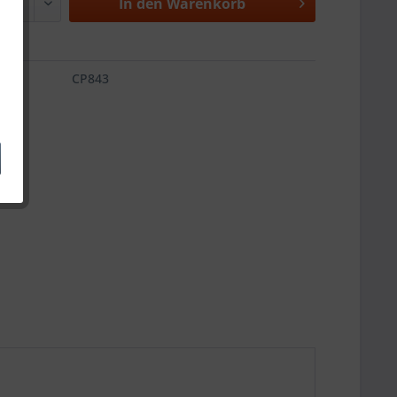
In den
Warenkorb
CP843