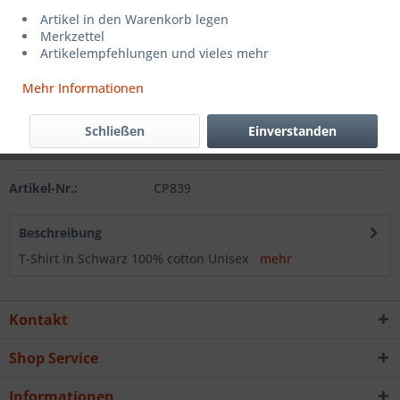
25,00 € *
Artikel in den Warenkorb legen
Merkzettel
inkl. MwSt.
zzgl. Versandkosten
Artikelempfehlungen und vieles mehr
Sofort versandfertig, Lieferzeit ca. 1-3 Werktage
Mehr Informationen
In den
Warenkorb
Schließen
Einverstanden
Merken
Artikel-Nr.:
CP839
Beschreibung
T-Shirt in Schwarz 100% cotton Unisex
mehr
Kontakt
Shop Service
Informationen