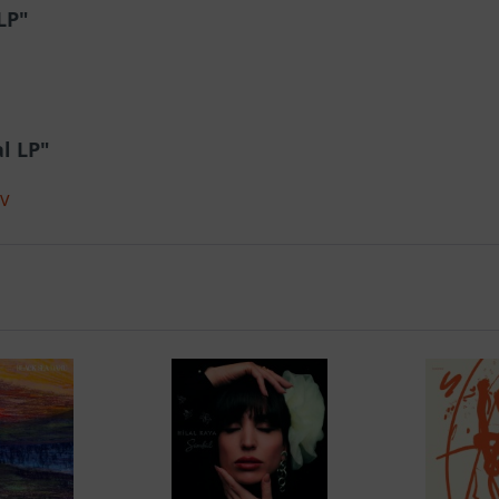
LP"
l LP"
MV