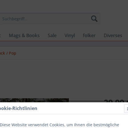
t
Mags & Books
Sale
Vinyl
folker
Diverses
ock / Pop
29,99 
ookie-Richtlinien
inkl. MwSt.
zzg
Lieferzeit
Diese Website verwendet Cookies, um Ihnen die bestmögliche