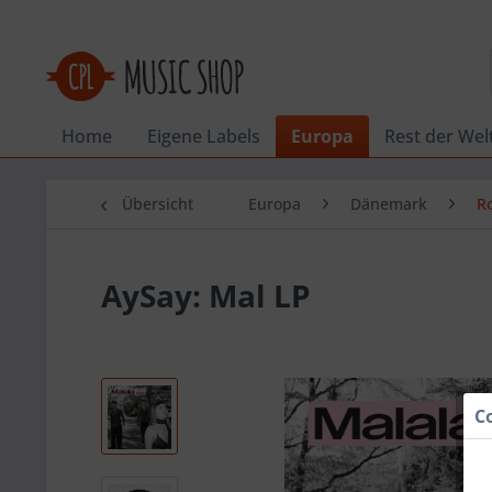
Home
Eigene Labels
Europa
Rest der Wel
Übersicht
Europa
Dänemark
R
AySay: Mal LP
C