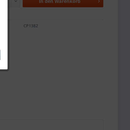
In den
Warenkorb
CP1382