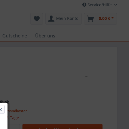
Service/Hilfe
Mein Konto
0,00 € *
Gutscheine
Über uns
€ *
l. Versandkosten
 ca. 5 Tage