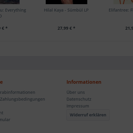
u: Everything
Hilal Kaya - Sümbül LP
Elifantree: 
D
 € *
27,99 € *
21,
ce
Informationen
orabinformationen
Über uns
 Zahlungsbedingungen
Datenschutz
Impressum
ht
Widerruf erklären
mular