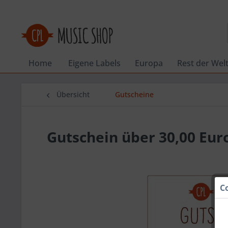
Home
Eigene Labels
Europa
Rest der Wel
Übersicht
Gutscheine
Gutschein über 30,00 Eur
C