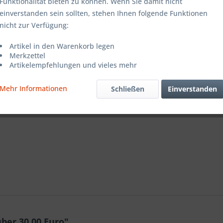
Funktionalität bieten zu können. Wenn Sie damit nicht
einverstanden sein sollten, stehen Ihnen folgende Funktionen
nicht zur Verfügung:
Merken
Artikel in den Warenkorb legen
Merkzettel
Artikel-Nr.:
Artikelempfehlungen und vieles mehr
Mehr Informationen
Schließen
Einverstanden
ber 30,00 Euro"