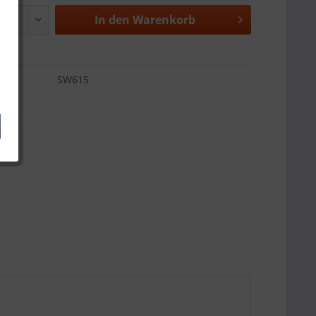
In den
Warenkorb
SW615