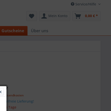
Service/Hilfe
Mein Konto
0,00 € *
Gutscheine
Über uns
€ *
l. Versandkosten
stenfreie Lieferung!
 ca. 5 Tage