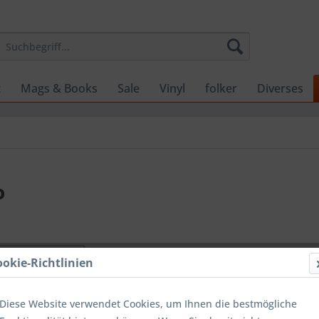
t
Mags & Books
Sale
Vinyl
folker
Diverses
o
30,00 
ookie-Richtlinien
inkl. MwSt.
zzg
Versandko
Diese Website verwendet Cookies, um Ihnen die bestmögliche
Lieferzeit