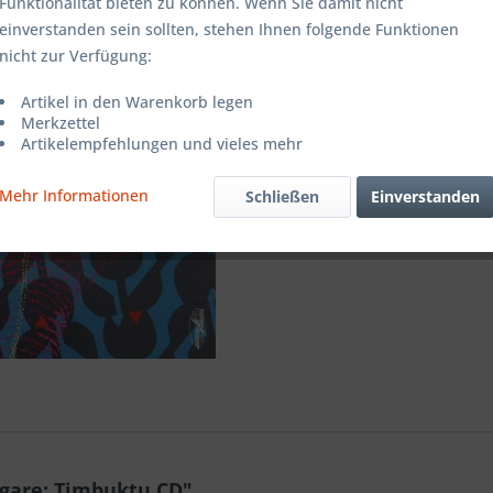
Funktionalität bieten zu können. Wenn Sie damit nicht
einverstanden sein sollten, stehen Ihnen folgende Funktionen
Merken
nicht zur Verfügung:
Artikel-Nr.:
Artikel in den Warenkorb legen
Merkzettel
Artikelempfehlungen und vieles mehr
Mehr Informationen
Schließen
Einverstanden
gare: Timbuktu CD"