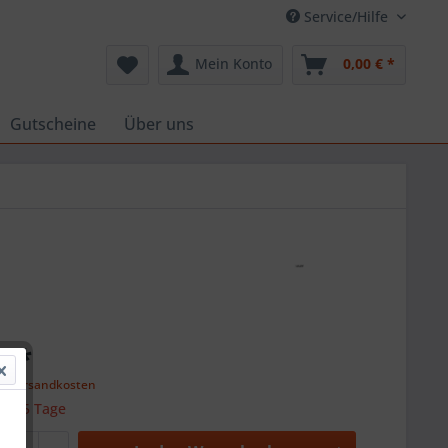
Service/Hilfe
Mein Konto
0,00 € *
Gutscheine
Über uns
€ *
l. Versandkosten
 ca. 5 Tage