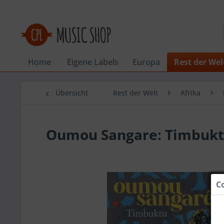
Home
Eigene Labels
Europa
Rest der Wel
Übersicht
Rest der Welt
Afrika
Oumou Sangare: Timbukt
C