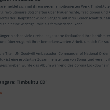
 meldet sich mit ihrem neuen ambitionierten Werk Timbuktu zur
fig revolutionäre Botschaften über Frauenrechte, Traditionen und 
iertel der Hauptstadt wurde Sangaré mit ihrer Leidenschaft zur Mu
spielt eine wichtige Rolle als feministische Ikone.
 Sängerin schon viele Preise, begeisterte fortlaufend ihre berühmt
 und überzeugt mit ihrer bemerkenswerten Arbeit, um sich für sozi
die Titel: UN Goodwill Ambassador, Commander of National Order of
u« ist eine großartige Zusammenstellung von Songs und vereint 
 geschrieben wurde das Album während des Corona Lockdowns in de
angare: Timbuktu CD"
MV