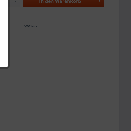
In den
Warenkorb
SW946