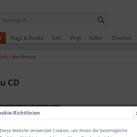
t
Mags & Books
Sale
Vinyl
folker
Diverses
Folk / Worldmusic
u CD
15,99 
ookie-Richtlinien
inkl. MwSt.
zzg
Lieferzeit
Diese Website verwendet Cookies, um Ihnen die bestmögliche