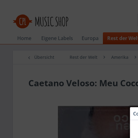
Home
Eigene Labels
Europa
Rest der Wel
Übersicht
Rest der Welt
Amerika
Caetano Veloso: Meu Coc
C