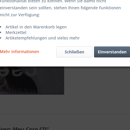
Funktionalität bieten zu können. Wenn Sie damit nicht
einverstanden sein sollten, stehen Ihnen folgende Funktionen
Merken
nicht zur Verfügung:
Artikel-Nr.:
Artikel in den Warenkorb legen
Merkzettel
Artikelempfehlungen und vieles mehr
Mehr Informationen
Schließen
Einverstanden
loso: Meu Coco CD"