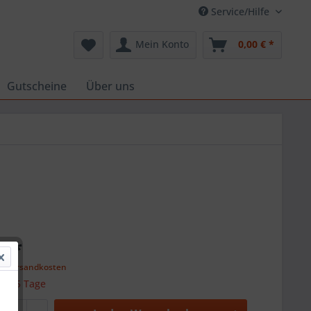
Service/Hilfe
Mein Konto
0,00 € *
Gutscheine
Über uns
€ *
l. Versandkosten
 ca. 5 Tage