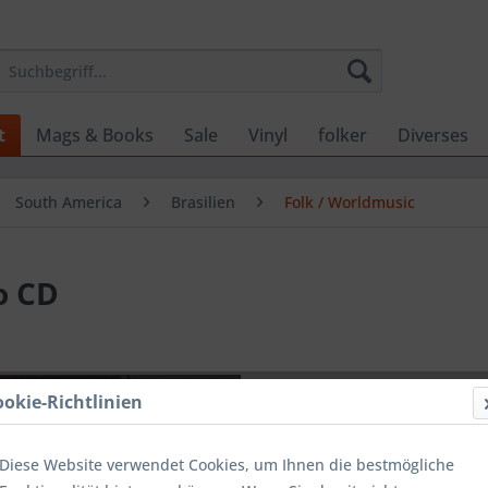
t
Mags & Books
Sale
Vinyl
folker
Diverses
South America
Brasilien
Folk / Worldmusic
o CD
19,99 
ookie-Richtlinien
inkl. MwSt.
zzg
Lieferzeit
Diese Website verwendet Cookies, um Ihnen die bestmögliche