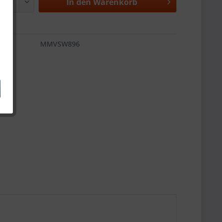
In den
Warenkorb
MMVSW896