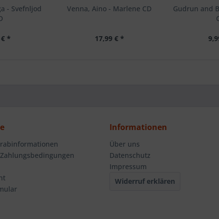
a - Svefnljod
Venna, Aino - Marlene CD
Gudrun and Ba
D
 € *
17,99 € *
9,9
ce
Informationen
orabinformationen
Über uns
 Zahlungsbedingungen
Datenschutz
Impressum
ht
Widerruf erklären
mular