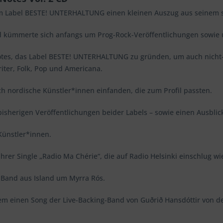
m Label BESTE! UNTERHALTUNG einen kleinen Auszug aus seinem s
 kümmerte sich anfangs um Prog-Rock-Veröffentlichungen sowie u
Notes, das Label BESTE! UNTERHALTUNG zu gründen, um auch nicht-
iter, Folk, Pop und Americana.
uch nordische Künstler*innen einfanden, die zum Profil passten.
bisherigen Veröffentlichungen beider Labels – sowie einen Ausbl
Künstler*innen.
ihrer Single „Radio Ma Chérie“, die auf Radio Helsinki einschlug w
n Band aus Island um Myrra Rós.
em einen Song der Live-Backing-Band von Guðrið Hansdóttir von d