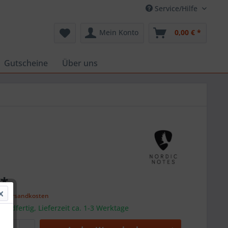
Service/Hilfe
Mein Konto
0,00 € *
Gutscheine
Über uns
 *
l. Versandkosten
sandfertig, Lieferzeit ca. 1-3 Werktage