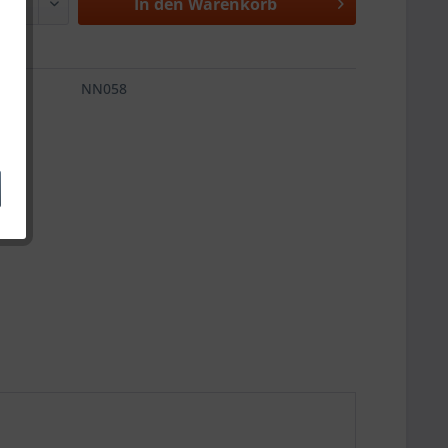
In den
Warenkorb
NN058