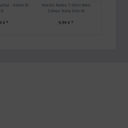
rtal - Vönin Er
Nordic Notes T-Shirt Men
Anna Maria
CD
Colour Navy Size M
Saknad F
9 € *
9,99 € *
4,