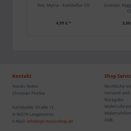
Ros, Myrra - Kveldulfur CD
Gröndal, Ragg
C
4,99 € *
3,00
Kontakt
Shop Servi
Nordic Notes
Rechtliche V
Versand und
Christian Pliefke
Rückgabe
Widerrufsrec
Karlsbader Straße 12
Widerrufsfor
D-90579 Langenzenn
AGB
E-Mail:
info@cpl-musicshop.de