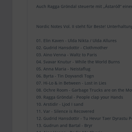
Auch Ragga Gröndal steuerte mit „Ástaróð“ ein
Nordic Notes Vol. II steht für Beste! Unterhaltun
01. Elin Kaven - Ulda Nikta / Ulda Allures
02. Gudrid Hansdottir - Clothmother
03. Aino Venna - Waltz to Paris
04. Svavar Knutur - While the World Burns
05. Anna Maria - Neistaflug
06. Byrta - Tin Doyvandi Togn
07. Hi-Lo & in Between - Lost in Lies
08. Ochre Room - Garbage Trucks are on the Mo
09. Ragga Gröndal - People clap your Hands
10. Arstidir - Ljod I sand
11. Var - Silence is Recovered
12. Gudrid Hansdottir - Tu Hevur Taer Dyrastu P
13. Gudrun and Bartal - Bryr