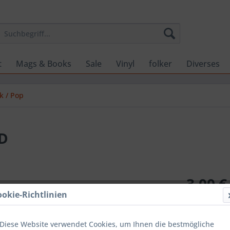
t
Mags & Books
Sale
Vinyl
folker
Diverses
k / Pop
CD
3,00 €
ookie-Richtlinien
inkl. MwSt.
zzg
Sofort ver
Diese Website verwendet Cookies, um Ihnen die bestmögliche