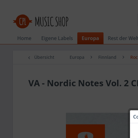
Home
Eigene Labels
Europa
Rest der Wel
Übersicht
Europa
Finnland
Roc
VA - Nordic Notes Vol. 2 
C