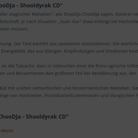
oDJa - Shooldyrak CD"
oller magischer Melodien", wie ShooDJa-ChooDJa sagen. Konkret nen
Botschaft, je nach Situation: „Suan Gur" etwa erklingt bei Hochzei
eisten müssen.
mung. Der Text besteht aus spontanen Assoziationen. Die wörtlich
es Energiefeld, das aus Klängen, Empfindungen und Emotionen best
an die Tatsache, dass in Udmurtien einst die finno-ugrische Völ
ren und Bessermenen den größeren Teil der Bevölkerung aus. Der
ebüt mit uralten udmurtischen und bessermenischen Melodien. S
nge von Hochzeiten, Fruchtbarkeitszeremonien und liturgischen F
.
ChooDJa - Shooldyrak CD"
L-Music