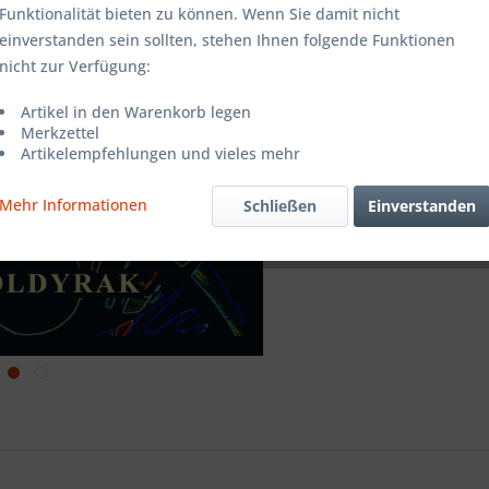
Funktionalität bieten zu können. Wenn Sie damit nicht
einverstanden sein sollten, stehen Ihnen folgende Funktionen
Merken
nicht zur Verfügung:
Artikel-Nr.:
Artikel in den Warenkorb legen
Merkzettel
Artikelempfehlungen und vieles mehr
Mehr Informationen
Schließen
Einverstanden