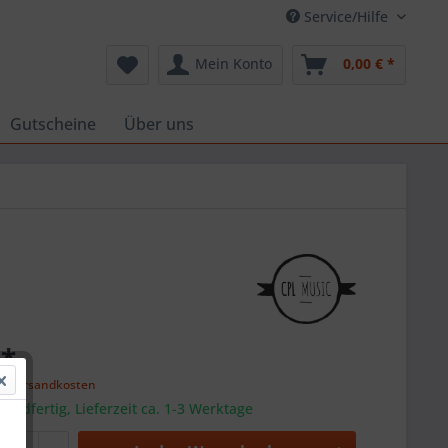
Service/Hilfe
Mein Konto
0,00 € *
Gutscheine
Über uns
 *
l. Versandkosten
sandfertig, Lieferzeit ca. 1-3 Werktage