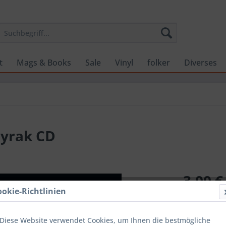
t
Mags & Books
Sale
Vinyl
folker
Diverses
dyrak CD
3,00 €
ookie-Richtlinien
inkl. MwSt.
zzg
Sofort ver
Diese Website verwendet Cookies, um Ihnen die bestmögliche