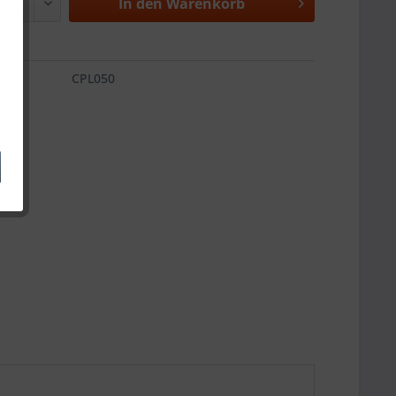
In den
Warenkorb
CPL050