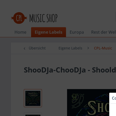
Home
Eigene Labels
Europa
Rest der Wel
Übersicht
Eigene Labels
CPL-Music
ShooDJa-ChooDJa - Shool
C