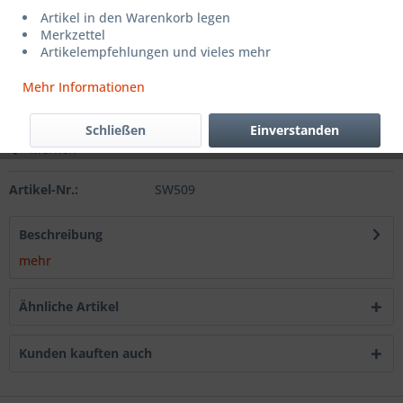
15,99 € *
Artikel in den Warenkorb legen
Merkzettel
inkl. MwSt.
zzgl. Versandkosten
Artikelempfehlungen und vieles mehr
Lieferzeit ca. 5 Tage
Mehr Informationen
In den
Warenkorb
Schließen
Einverstanden
Merken
Artikel-Nr.:
SW509
Beschreibung
mehr
Ähnliche Artikel
Kunden kauften auch