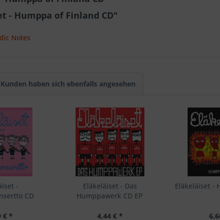
et - Humppa of Finland CD"
dic Notes
Kunden haben sich ebenfalls angesehen
iset -
Eläkeläiset - Das
Eläkeläiset 
sertto CD
Humppawerk CD EP
 € *
4,44 € *
6,6