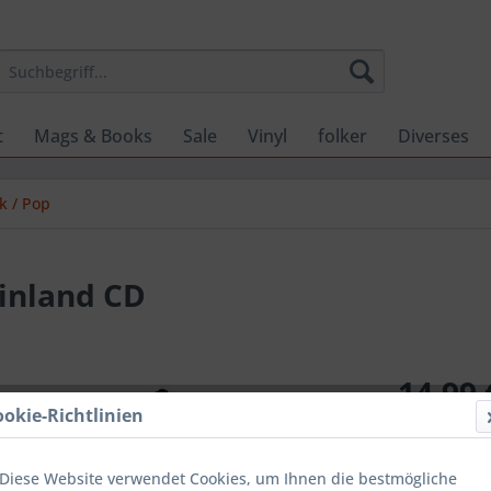
t
Mags & Books
Sale
Vinyl
folker
Diverses
k / Pop
Finland CD
14,99 
ookie-Richtlinien
inkl. MwSt.
zzg
Sofort ver
Diese Website verwendet Cookies, um Ihnen die bestmögliche