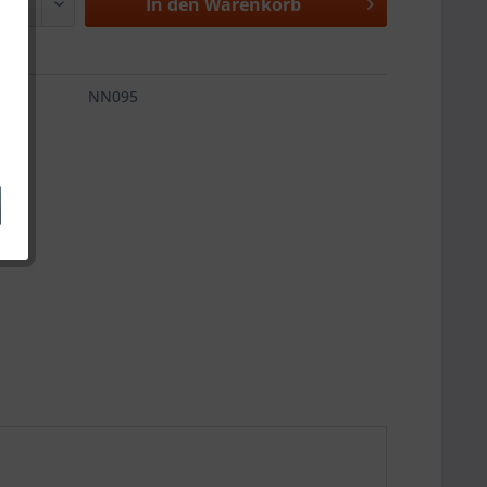
In den
Warenkorb
NN095