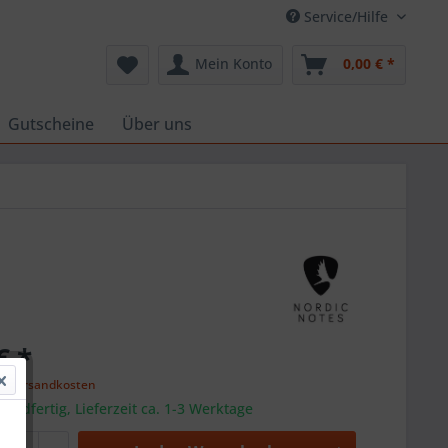
Service/Hilfe
Mein Konto
0,00 € *
Gutscheine
Über uns
€ *
l. Versandkosten
sandfertig, Lieferzeit ca. 1-3 Werktage