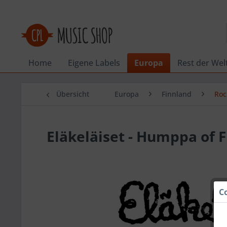
Home
Eigene Labels
Europa
Rest der Wel
Übersicht
Europa
Finnland
Roc
Eläkeläiset - Humppa of 
C